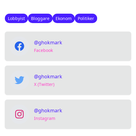
Lobbyist
Bloggare
Ekonom
Politiker
@ghokmark
Facebook
@ghokmark
X (Twitter)
@ghokmark
Instagram