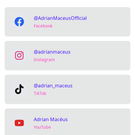
@AdrianMaceusOfficial
Facebook
@adrianmaceus
Instagram
@adrian_maceus
TikTok
Adrian Macéus
YouTube