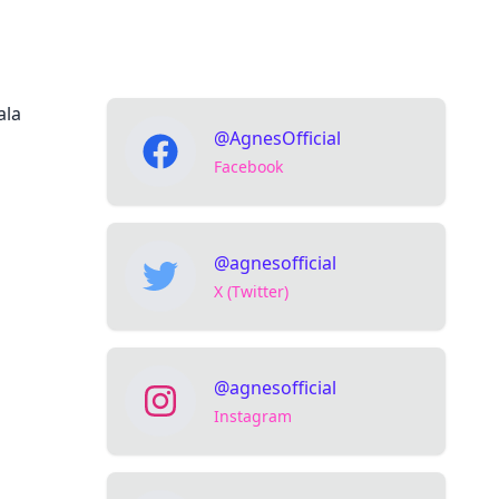
ala
@AgnesOfficial
Facebook
@agnesofficial
X (Twitter)
@agnesofficial
Instagram