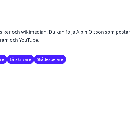
siker och wikimedian
. Du kan följa
Albin Olsson
som postar 
agram och YouTube
.
re
Låtskrivare
Skådespelare