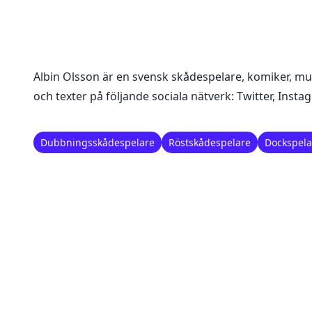
Albin Olsson
är en
svensk skådespelare, komiker, mu
och texter på följande sociala nätverk:
Twitter, Inst
Dubbningsskådespelare
Röstskådespelare
Dockspela