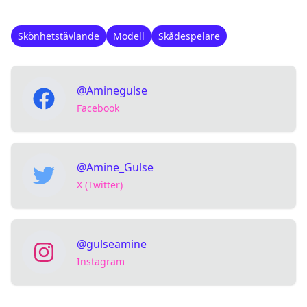
Skönhetstävlande
Modell
Skådespelare
@Aminegulse
Facebook
@Amine_Gulse
X (Twitter)
@gulseamine
Instagram