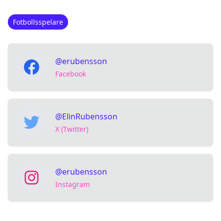
Fotbollsspelare
@erubensson
Facebook
@ElinRubensson
X (Twitter)
@erubensson
Instagram