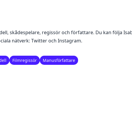
ell, skådespelare, regissör och författare
. Du kan följa
Isab
ciala nätverk:
Twitter och Instagram
.
ell
Filmregissör
Manusförfattare