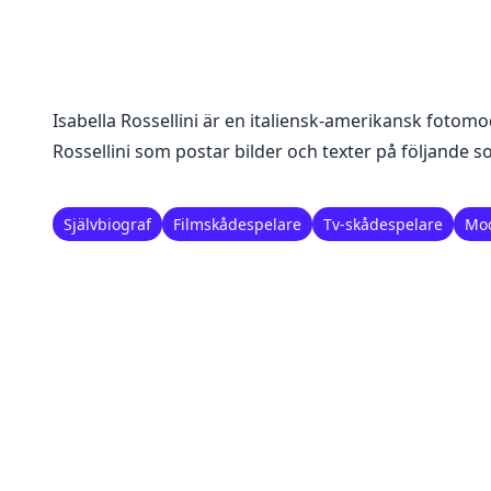
Isabella Rossellini
är en
italiensk-amerikansk fotomod
Rossellini
som postar bilder och texter på följande so
Självbiograf
Filmskådespelare
Tv-skådespelare
Mod