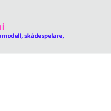
ni
omodell, skådespelare,