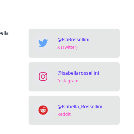
ella
@IsaRossellini
X (Twitter)
@isabellarossellini
Instagram
@Isabella_Rossellini
Reddit