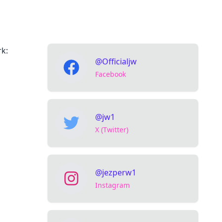
rk:
@Officialjw
Facebook
@jw1
X (Twitter)
@jezperw1
Instagram