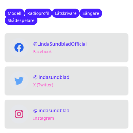
Modell
Radioprofil
Låtskrivare
Sångare
Skådespelare
@LindaSundbladOfficial
Facebook
@lindasundblad
X (Twitter)
@lindasundblad
Instagram