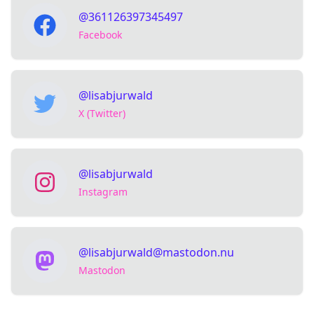
@361126397345497
Facebook
@lisabjurwald
X (Twitter)
@lisabjurwald
Instagram
@
lisabjurwald@mastodon.nu
Mastodon