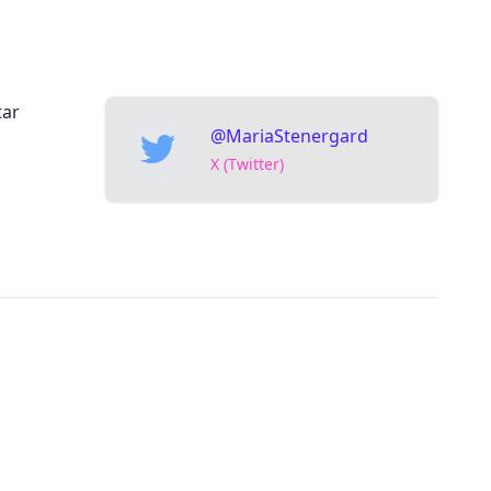
ar
@MariaStenergard
X (Twitter)