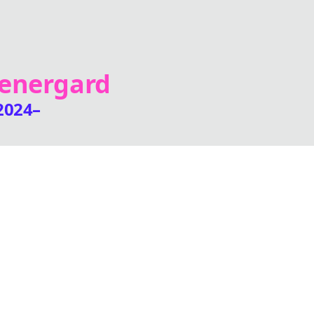
energard
2024–