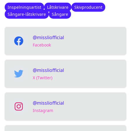
Inspelningsartist
Låtskrivare
Skivproducent
Sångare-låtskrivare
Sångare
@missliofficial
Facebook
@missliofficial
X (Twitter)
@missliofficial
Instagram