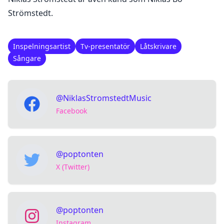
Strömstedt.
Inspelningsartist
Tv-presentatör
Låtskrivare
Sångare
@NiklasStromstedtMusic
Facebook
@poptonten
X (Twitter)
@poptonten
Instagram