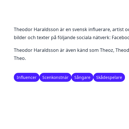
Theodor Haraldsson
är en
svensk influerare, artist 
bilder och texter på följande sociala nätverk:
Faceboo
Theodor Haraldsson är även känd som Theoz, Theod
Theo.
Influencer
Scenkonstnär
Sångare
Skådespelare