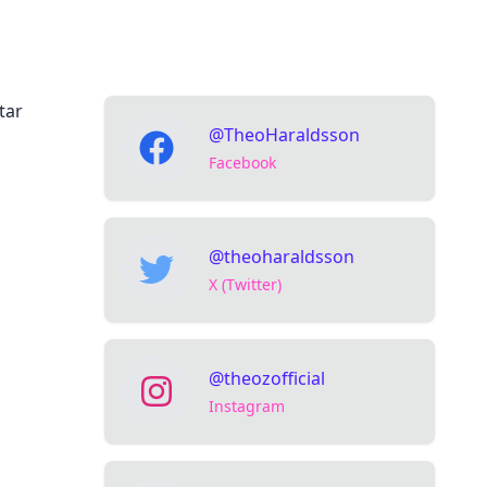
tar
@TheoHaraldsson
Facebook
@theoharaldsson
X (Twitter)
@theozofficial
Instagram