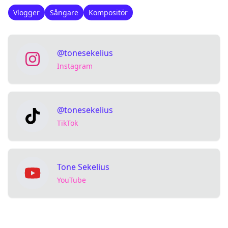
Vlogger
Sångare
Kompositör
@tonesekelius
Instagram
@tonesekelius
TikTok
Tone Sekelius
YouTube