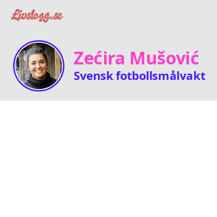
Zećira Mušović
Svensk fotbollsmålvakt