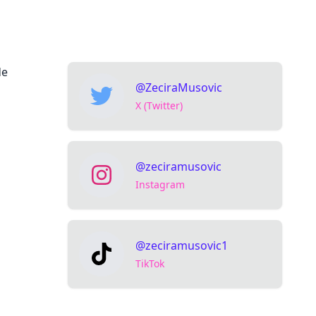
de
@ZeciraMusovic
X (Twitter)
@zeciramusovic
Instagram
@zeciramusovic1
TikTok