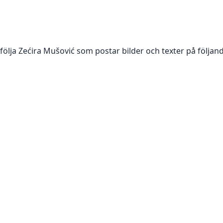
 följa
Zećira Mušović
som postar bilder och texter på följan