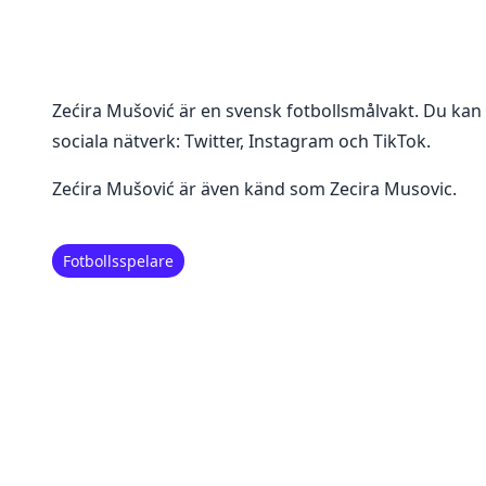
Zećira Mušović
är en
svensk fotbollsmålvakt
. Du kan
sociala nätverk:
Twitter, Instagram och TikTok
.
Zećira Mušović är även känd som Zecira Musovic.
Fotbollsspelare